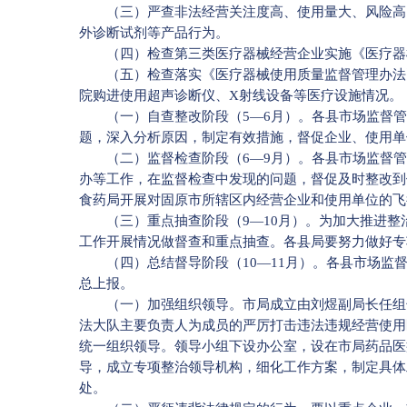
（三）严查非法经营关注度高、使用量大、风险高的
外诊断试剂等产品行为。
（四）检查第三类医疗器械经营企业实施《医疗器械
（五）检查落实《医疗器械使用质量监督管理办法》
院购进使用超声诊断仪、X射线设备等医疗设施情况。
（一）自查整改阶段（5—6月）。各县市场监督管
题，深入分析原因，制定有效措施，督促企业、使用单
（二）监督检查阶段（6—9月）。各县市场监督管
办等工作，在监督检查中发现的问题，督促及时整改到
食药局开展对固原市所辖区内经营企业和使用单位的飞
（三）重点抽查阶段（9—10月）。为加大推进整
工作开展情况做督查和重点抽查。各县局要努力做好专
（四）总结督导阶段（10—11月）。各县市场监督
总上报。
（一）加强组织领导。市局成立由刘煜副局长任组长
法大队主要负责人为成员的严厉打击违法违规经营使用
统一组织领导。领导小组下设办公室，设在市局药品医
导，成立专项整治领导机构，细化工作方案，制定具体
处。