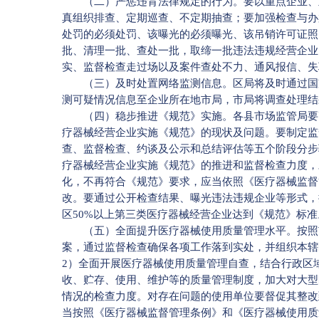
（二）严惩违背法律规定的行为。要以重点企业、重
真组织排查、定期巡查、不定期抽查；要加强检查与办
处罚的必须处罚、该曝光的必须曝光、该吊销许可证照
批、清理一批、查处一批，取缔一批违法违规经营企业
实、监督检查走过场以及案件查处不力、通风报信、失
（三）及时处置网络监测信息。区局将及时通过国家
测可疑情况信息至企业所在地市局，市局将调查处理结
（四）稳步推进《规范》实施。各县市场监管局要高
疗器械经营企业实施《规范》的现状及问题。要制定监
查、监督检查、约谈及公示和总结评估等五个阶段分步
疗器械经营企业实施《规范》的推进和监督检查力度，
化，不再符合《规范》要求，应当依照《医疗器械监督
改。要通过公开检查结果、曝光违法违规企业等形式，
区50%以上第三类医疗器械经营企业达到《规范》标准
（五）全面提升医疗器械使用质量管理水平。按照市
案，通过监督检查确保各项工作落到实处，并组织本辖
2）全面开展医疗器械使用质量管理自查，结合行政区
收、贮存、使用、维护等的质量管理制度，加大对大型
情况的检查力度。对存在问题的使用单位要督促其整改
当按照《医疗器械监督管理条例》和《医疗器械使用质