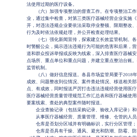
法使用过期的医疗设备。
（六）加强专项整治的督查工作。在专项整治工作期
业，通过集中检查，对第三类医疗器械经营企业实施《
开，对违法违规企业要依法采取停业整顿、限期整改、
行为及时依法依规处理，并公开检查处理结果。
（七）强化新闻宣传，探索建立长效监管机制。各县
时警醒公众，揭示违法违规行为可能的危害和后果，营
道和群众投诉举报或反映为线索，深入排查医疗器械安
点场所、重点单位和重点问题，并建立重点整治台账。
监管机制。
（八）做好信息报送。各县市场监管局要于2018年
成效、问题整改到位情况、案件查处情况、移送相关部
点、有成效，同时报送严厉打击违法违规经营使用医疗
医疗器械经营质量管理规范工作汇总表和医疗器械使用
要案线索、查处的典型案件随时报送。
企业查验记录（包括采购记录、验收入库记录）和
从事医疗器械经营、质量管理、维修、仓管的人员
仓库是否划分区域并有明确标识，实行分区管理；
仓库是否具有干燥、通风、避光和防潮、防霉、防污