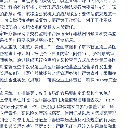
点产品、重点线索为关键点，以监管薄弱环节为切入点，认
案过程的有效衔接，对发现违反法律法规行为要及时处理，该
的必须吊销、该移送公安机关的必须移送；要依法依规规范一
，切实增强执法的威慑力；要严肃工作纪律，对于工作不落
职渎职的，依纪依规追究相关人员责任。
医疗器械网络交易监测平台推送医疗器械网络销售和交易监
果按照时限要求通过平台报告区食药局。
度重视《规范》实施工作，全面掌握和了解本辖区第三类医
督检查工作计划，按照企业自查内审（附件1）、资料形式审
骤实施。通过组织飞行检查和交叉检查等方式加大对第三类医
对监督检查中发现第三类医疗器械经营企业经营条件发生变
管理条例》《医疗器械经营监督管理办法》严肃查处，限期整
推进企业实施《规范》，落实企业主体责任，确保2018年底全
。
局统一安排部署，各县市场监管局要制定监督检查实施方
区使用单位对照《医疗器械使用质量监督管理自查表》（附件
域实际开展抽查工作，督促使用单位建立并执行覆盖采购、验
医疗设备、高风险医疗器械档案、使用记录以及医院规范管理
到位，对使用无注册证医疗器械等违法违反相关规定的行为应
量监督管理办法》严厉查处，严防无证产品流入使用单位和非