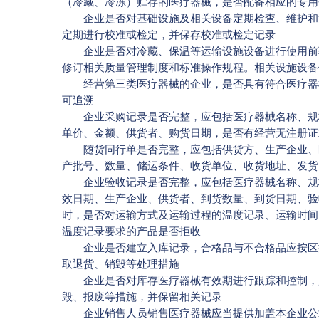
（冷藏、冷冻）贮存的医疗器械，是否配备相应的专用
企业是否对基础设施及相关设备定期检查、维护和清
定期进行校准或检定，并保存校准或检定记录
企业是否对冷藏、保温等运输设施设备进行使用前验
修订相关质量管理制度和标准操作规程。相关设施设备
经营第三类医疗器械的企业，是否具有符合医疗器械
可追溯
企业采购记录是否完整，应包括医疗器械名称、规格
单价、金额、供货者、购货日期，是否有经营无注册证
随货同行单是否完整，应包括供货方、生产企业、医
产批号、数量、储运条件、收货单位、收货地址、发货
企业验收记录是否完整，应包括医疗器械名称、规格
效日期、生产企业、供货者、到货数量、到货日期、验
时，是否对运输方式及运输过程的温度记录、运输时间
温度记录要求的产品是否拒收
企业是否建立入库记录，合格品与不合格品应按区摆
取退货、销毁等处理措施
企业是否对库存医疗器械有效期进行跟踪和控制，超
毁、报废等措施，并保留相关记录
企业销售人员销售医疗器械应当提供加盖本企业公章